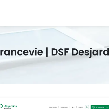
ran­ce­vie | DSF Desja